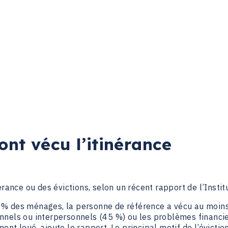
ont vécu l’itinérance
rance ou des évictions, selon un récent rapport de l’Instit
% des ménages, la personne de référence a vécu au moins u
nnels ou interpersonnels (45 %) ou les problèmes financie
nt loué, ajoute le rapport. Le principal motif de l’évictio