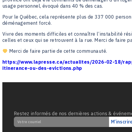
usage personnel, évoqué dans 40 % des cas.
Pour le Québec, cela représente plus de 337 000 person
déménagement forcé.
Vivre des moments difficiles et connaître l’instabilité ré
celles et ceux qui se retrouvent à la rue. Merci de faire pa
Merci de faire partie de cette communauté.
https://www.lapresse.ca/actualites/2026-02-18/rapp
itinerance-ou-des-evictions.php
Restez informés de nos dernières actions & événem
M’inscrire