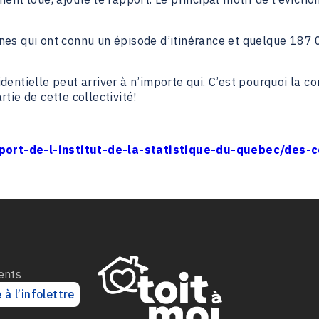
nes qui ont connu un épisode d’itinérance et quelque 187
sidentielle peut arriver à n’importe qui. C’est pourquoi la
rtie de cette collectivité!
ort-de-l-institut-de-la-statistique-du-quebec/des-c
ents
 à l’infolettre