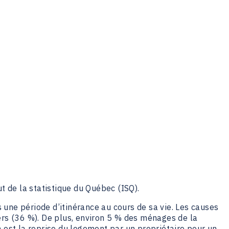
ut de la statistique du Québec (ISQ).
ne période d’itinérance au cours de sa vie. Les causes
rs (36 %). De plus, environ 5 % des ménages de la
n est la reprise du logement par un propriétaire pour un