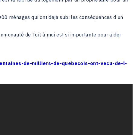
 000 ménages qui ont déjà subi les conséquences d’un
 communauté de Toit à moi est si importante pour aider
entaines-de-milliers-de-quebecois-ont-vecu-de-l-